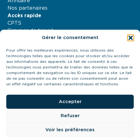
Annuaire
Nos partenaires
Accès rapide
CPTS
Groupes de travail
Gérer le consentement
Nos projets
Agenda
Pour offrir les meilleures expériences, nous utilisons des
À propos
technologies telles que les cookies pour stocker et/ou accéder
Contactez-nous
aux informations des appareils. Le fait de consentir à ces
technologies nous permettra de traiter des données telles que le
21 quai Antoine Riboud - 69002, Lyon
comportement de navigation ou les ID uniques sur ce site. Le fait
contact@urps-mk-ara.org
de ne pas consentir ou de retirer son consentement peut avoir
04 27 89 57 85
un effet négatif sur certaines caractéristiques et fonctions.
Prendre contact
Accepter
Refuser
URPS MK ARA 2024
Cookies
Mentions légales
Voir les préférences
Politique de confidentialté