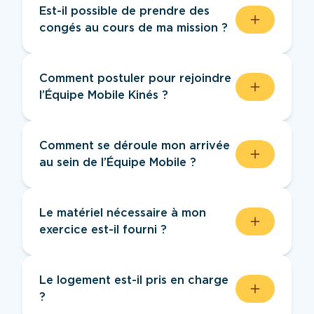
Est-il possible de prendre des
congés au cours de ma mission ?
Oui, c’est possible ! Après en avoir
informé l’URPS, tu peux prendre des
Comment postuler pour rejoindre
congés et te faire remplacer si besoin.
l’Équipe Mobile Kinés ?
Pour candidater, nous vous invitons à
remplir le formulaire dédié. L’URPS MK
Comment se déroule mon arrivée
ARA prendra alors contact avec vous afin
au sein de l’Équipe Mobile ?
d’échanger sur votre projet, répondre à
vos questions et préparer votre arrivée.
Une fois votre inscription validée, vous
êtes en relation avec l’URPS MK ARA
Le matériel nécessaire à mon
afin de préparer votre arrivée dans les
exercice est-il fourni ?
meilleures conditions. Lors de votre
arrivée, vous êtes accompagné par le
Le dispositif permet une prise en charge
coordinateur sur place.
financière du matériel nécessaire à votre
Le logement est-il pris en charge
exercice (équipement, licence facturation
?