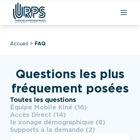
Aller
au
contenu
Accueil
>
FAQ
Questions les plus
fréquement posées
Catégories FAQ
Toutes les questions
Équipe Mobile Kiné
(16)
Accès Direct
(14)
le zonage démographique
(8)
Supports à la demande
(2)