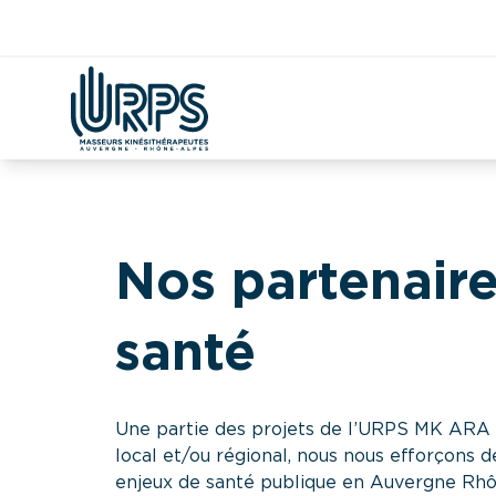
Aller
Kiné
Étudian
Covid
DAC
CPTS
Démographie
au
contenu
Nos partenaire
santé
Une partie des projets de l’URPS MK ARA n’
local et/ou régional, nous nous efforçons 
enjeux de santé publique en Auvergne Rhô