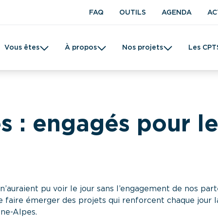
FAQ
OUTILS
AGENDA
AC
Vous êtes
À propos
Nos projets
Les CPT
t en kinésithérapie
Une CPTS
Prévention
Femme
Tabac
s : engagés pour les
auraient pu voir le jour sans l’engagement de nos parten
de faire émerger des projets qui renforcent chaque jour 
ne-Alpes.