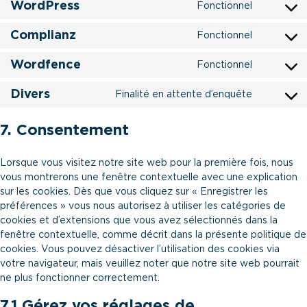
WordPress
Fonctionnel
maps
service
Consent
youtube
to
Complianz
Fonctionnel
service
Consent
wordpres
to
Wordfence
Fonctionnel
service
Consent
complian
to
Divers
Finalité en attente d’enquête
service
Consent
wordfen
to
7. Consentement
service
divers
Lorsque vous visitez notre site web pour la première fois, nous
vous montrerons une fenêtre contextuelle avec une explication
sur les cookies. Dès que vous cliquez sur « Enregistrer les
préférences » vous nous autorisez à utiliser les catégories de
cookies et d’extensions que vous avez sélectionnés dans la
fenêtre contextuelle, comme décrit dans la présente politique de
cookies. Vous pouvez désactiver l’utilisation des cookies via
votre navigateur, mais veuillez noter que notre site web pourrait
ne plus fonctionner correctement.
7.1 Gérez vos réglages de