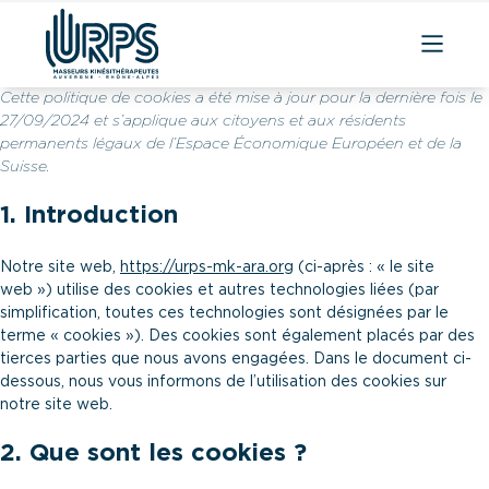
Aller
Cette politique de cookies a été mise à jour pour la dernière fois le
27/09/2024 et s’applique aux citoyens et aux résidents
au
permanents légaux de l’Espace Économique Européen et de la
contenu
Suisse.
1. Introduction
Notre site web,
https://urps-mk-ara.org
(ci-après : « le site
web ») utilise des cookies et autres technologies liées (par
simplification, toutes ces technologies sont désignées par le
terme « cookies »). Des cookies sont également placés par des
tierces parties que nous avons engagées. Dans le document ci-
dessous, nous vous informons de l’utilisation des cookies sur
notre site web.
2. Que sont les cookies ?