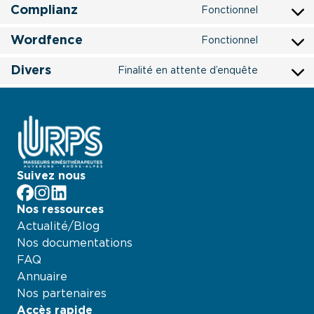
to
youtube
Complianz
Fonctionnel
Consent
service
to
wordpr
Wordfence
Fonctionnel
Consent
service
to
complia
Divers
Finalité en attente d’enquête
Consent
service
to
wordfe
service
divers
Suivez nous
facebook
Instagram
LinkedIn
Nos ressources
Actualité/Blog
Nos documentations
FAQ
Annuaire
Nos partenaires
Accès rapide