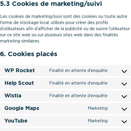
5.3 Cookies de marketing/suivi
Les cookies de marketing/suivi sont des cookies ou toute autre
forme de stockage local, utilisés pour créer des profils
d’utilisateurs afin d’afficher de la publicité ou de suivre l’utilisateur
sur ce site web ou sur plusieurs sites web dans des finalités
marketing similaires.
6. Cookies placés
WP Rocket
Finalité en attente d’enquête
Consent
to
Help Scout
Finalité en attente d’enquête
service
Consent
wp-
to
Wistia
Finalité en attente d’enquête
rocket
service
Consent
help-
to
Google Maps
Marketing
scout
service
Consent
wistia
to
YouTube
Marketing
service
Consent
google-
to