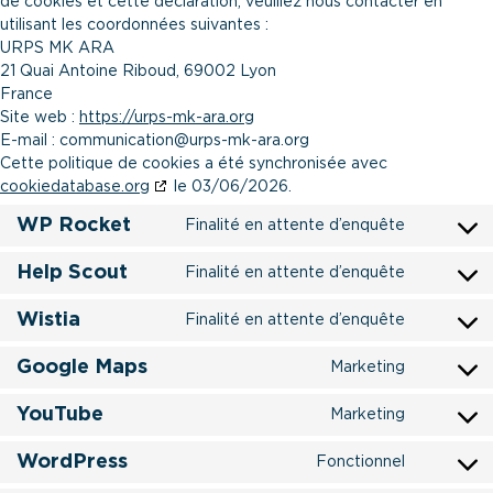
de cookies et cette déclaration, veuillez nous contacter en
utilisant les coordonnées suivantes :
URPS MK ARA
21 Quai Antoine Riboud, 69002 Lyon
France
Site web :
https://urps-mk-ara.org
E-mail :
communication@
urps-mk-ara.org
Cette politique de cookies a été synchronisée avec
cookiedatabase.org
le 03/06/2026.
WP Rocket
Finalité en attente d’enquête
Consent
to
Help Scout
Finalité en attente d’enquête
Consent
service
to
wp-
Wistia
Finalité en attente d’enquête
Consent
service
rocket
to
help-
Google Maps
Marketing
Consent
service
scout
to
wistia
YouTube
Marketing
Consent
service
to
google-
WordPress
Fonctionnel
Consent
service
maps