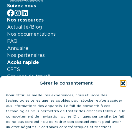
Suivez nous
facebook
Instagram
LinkedIn
Nos ressources
Actualité/Blog
Nos documentations
FAQ
Annuaire
Nos partenaires
Accès rapide
CPTS
Groupes de travail
Gérer le consentement
Nos projets
Agenda
Pour offrir les meilleures expériences, nous utilisons des
À propos
technologies telles que les cookies pour stocker et/ou accéder
Contactez-nous
aux informations des appareils. Le fait de consentir à ces
technologies nous permettra de traiter des données telles que le
21 quai Antoine Riboud - 69002, Lyon
comportement de navigation ou les ID uniques sur ce site. Le fait
contact@urps-mk-ara.org
de ne pas consentir ou de retirer son consentement peut avoir
04 27 89 57 85
un effet négatif sur certaines caractéristiques et fonctions.