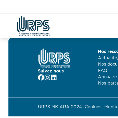
Aller
Kiné
Étudian
Covid
DAC
CPTS
Démographie
au
Nos ress
contenu
Actualit
Nos docu
FAQ
Suivez nous
Annuaire
facebook
Instagram
LinkedIn
Nos part
URPS MK ARA 2024
Cookies
Mentio