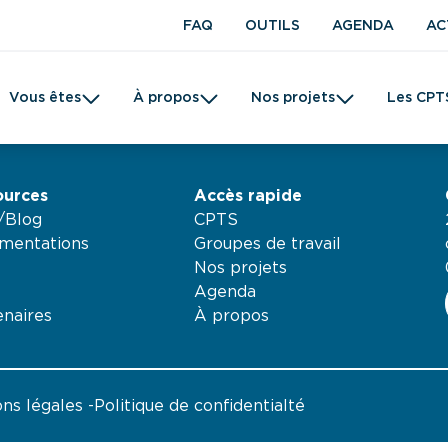
FAQ
OUTILS
AGENDA
AC
Vous êtes
À propos
Nos projets
Les CPT
t en kinésithérapie
Une CPTS
Prévention
Femme
Tabac
ources
Accès rapide
é/Blog
CPTS
mentations
Groupes de travail
Nos projets
Agenda
enaires
À propos
ns légales
Politique de confidentialté