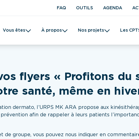
FAQ
OUTILS
AGENDA
AC
Vous êtes
À propos
Nos projets
Les CPT
t en kinésithérapie
Une CPTS
Prévention
Femme
Tabac
 flyers « Profitons du s
tre santé, même en hive
tation dermato, l’URPS MK ARA propose aux kinésithér
e prévention afin de rappeler à leurs patients l’importan
et de groupe, vous pouvez nous indiquer en commentair