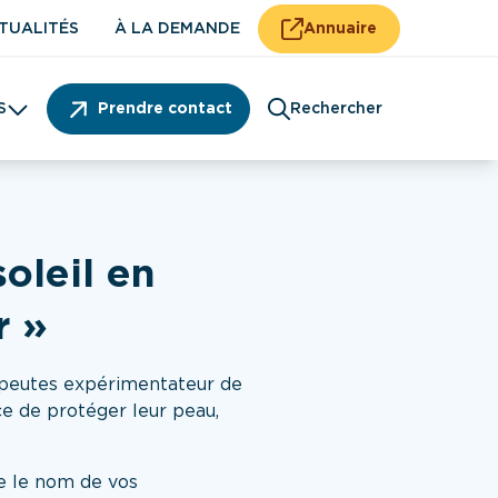
TUALITÉS
À LA DEMANDE
Annuaire
S
Prendre contact
Rechercher
Patient
oleil en
r »
apeutes expérimentateur de
ce de protéger leur peau,
e le nom de vos