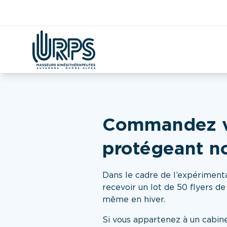
Aller
Kiné
Étudian
Covid
DAC
CPTS
Démographie
au
contenu
Commandez vos
protégeant no
Dans le cadre de l’expérimen
recevoir un lot de 50 flyers d
même en hiver.
Si vous appartenez à un cabin