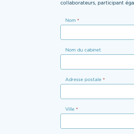
collaborateurs, participant ég
Commande
Nom
*
flyer
dermato
hiver
Nom du cabinet
Adresse postale
*
Ville
*