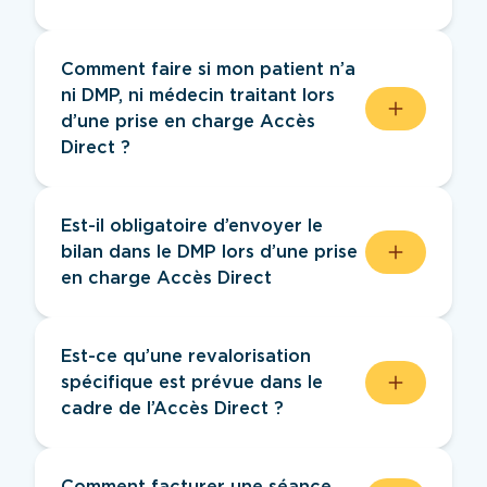
diagnostic préalable, le nombre de
séances est à l’appréciation du kiné selon
Il n’existe aucun document obligatoire à
les recommandations de bonnes
saisir dans SCOR. Si le logiciel bloque la
Comment faire si mon patient n’a
pratiques professionnelles.
procédure, une feuille blanche
ni DMP, ni médecin traitant lors
mentionnant « Accès Direct » suffit pour
d’une prise en charge Accès
remplacer l’ordonnance qui n’existe pas.
Direct ?
Si votre patient n’a pas de DMP ni de
médecin traitant lors d’une prise en
Est-il obligatoire d’envoyer le
charge Accès Direct, il faut lui remettre
bilan dans le DMP lors d’une prise
le bilan et le compte rendu des séances
en charge Accès Direct
effectuées et conserver une copie.
Oui, si le patient dispose d’un DMP actif.
Sinon, il faut transmettre le bilan au
Est-ce qu’une revalorisation
médecin traitant et au patient via
spécifique est prévue dans le
MonSisra ou par courrier.
cadre de l’Accès Direct ?
Non, aucune revalorisation n’est prévue