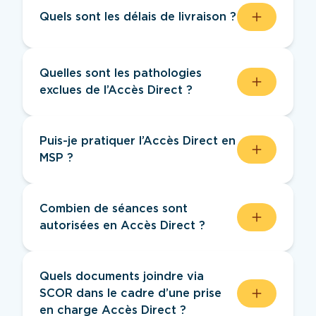
Quels sont les délais de livraison ?
Lorsque vous passez commande pour
recevoir les supports papier proposés
Quelles sont les pathologies
par l’URPS MK ARA, il faut compter un
exclues de l’Accès Direct ?
délai de 10 à 15 jours pour les recevoir
dans votre boite aux lettres.
Aucune ! Toutes les pathologies prises en
charge par la NGAP sont éligibles à
Puis-je pratiquer l’Accès Direct en
l’Accès Direct.
MSP ?
Oui, depuis 2023, l’avenant 7 permet aux
kinésithérapeutes en MSP de pratiquer
Combien de séances sont
l’Accès Direct sans passer par
autorisées en Accès Direct ?
l’expérimentation CPTS.
La prise en charge Accès Direct se limite
à 8 séances maximum lorsqu’il n’y a pas
Quels documents joindre via
de diagnostic médical préalable. Au-delà,
SCOR dans le cadre d’une prise
une prescription est nécessaire. Si
en charge Accès Direct ?