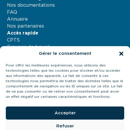
Nos documentations
FAQ
Annuaire
Nos partenaires
Accès rapide
CPTS
Groupes de travail
Gérer le consentement
Nos projets
Agenda
Pour offrir les meilleures expériences, nous utilisons des
À propos
technologies telles que les cookies pour stocker et/ou accéder
Contactez-nous
aux informations des appareils. Le fait de consentir à ces
technologies nous permettra de traiter des données telles que le
21 quai Antoine Riboud - 69002, Lyon
comportement de navigation ou les ID uniques sur ce site. Le fait
contact@urps-mk-ara.org
de ne pas consentir ou de retirer son consentement peut avoir
04 27 89 57 85
un effet négatif sur certaines caractéristiques et fonctions.
Prendre contact
Accepter
Refuser