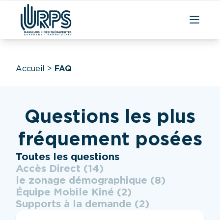
Aller
au
contenu
Accueil
>
FAQ
Questions les plus
fréquement posées
Catégories FAQ
Toutes les questions
Accès Direct
(14)
le zonage démographique
(8)
Équipe Mobile Kiné
(2)
Supports à la demande
(2)