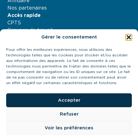
Annuaire
Nos partenaires
Accès rapide
CPTS
Groupes de travail
Gérer le consentement
Nos projets
Agenda
Pour offrir les meilleures expériences, nous utilisons des
À propos
technologies telles que les cookies pour stocker et/ou accéder
Contactez-nous
aux informations des appareils. Le fait de consentir à ces
technologies nous permettra de traiter des données telles que le
21 quai Antoine Riboud - 69002, Lyon
comportement de navigation ou les ID uniques sur ce site. Le fait
contact@urps-mk-ara.org
de ne pas consentir ou de retirer son consentement peut avoir
04 27 89 57 85
un effet négatif sur certaines caractéristiques et fonctions.
Prendre contact
Accepter
Refuser
URPS MK ARA 2024
Cookies
Mentions légales
Voir les préférences
Politique de confidentialté