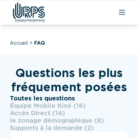
Aller
au
contenu
Accueil
>
FAQ
Questions les plus
fréquement posées
Catégories FAQ
Toutes les questions
Équipe Mobile Kiné
(16)
Accès Direct
(14)
le zonage démographique
(8)
Supports à la demande
(2)