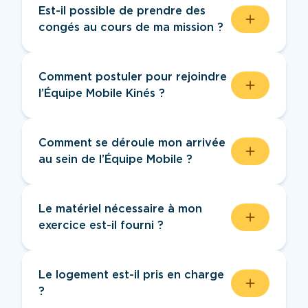
Est-il possible de prendre des
congés au cours de ma mission ?
Oui, c’est possible ! Après en avoir
informé l’URPS, tu peux prendre des
Comment postuler pour rejoindre
congés et te faire remplacer si besoin.
l’Équipe Mobile Kinés ?
Pour candidater, nous vous invitons à
remplir le formulaire dédié. L’URPS MK
Comment se déroule mon arrivée
ARA prendra alors contact avec vous afin
au sein de l’Équipe Mobile ?
d’échanger sur votre projet, répondre à
vos questions et préparer votre arrivée.
Une fois votre inscription validée, vous
êtes en relation avec l’URPS MK ARA
Le matériel nécessaire à mon
afin de préparer votre arrivée dans les
exercice est-il fourni ?
meilleures conditions. Lors de votre
arrivée, vous êtes accompagné par le
Le dispositif permet une prise en charge
coordinateur sur place.
financière du matériel nécessaire à votre
Le logement est-il pris en charge
exercice (équipement, licence facturation
?