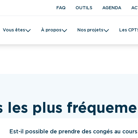
FAQ
OUTILS
AGENDA
AC
Vous êtes
À propos
Nos projets
Les CPT
t en kinésithérapie
Une CPTS
Prévention
Femme
Tabac
 les plus fréquem
Est-il possible de prendre des congés au cours