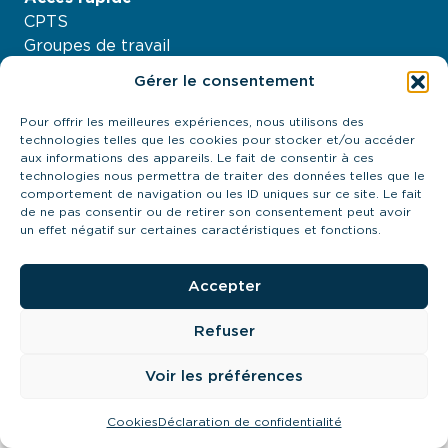
CPTS
Groupes de travail
Nos projets
Gérer le consentement
Agenda
À propos
Pour offrir les meilleures expériences, nous utilisons des
technologies telles que les cookies pour stocker et/ou accéder
Contactez-nous
aux informations des appareils. Le fait de consentir à ces
21 quai Antoine Riboud - 69002, Lyon
technologies nous permettra de traiter des données telles que le
contact@urps-mk-ara.org
comportement de navigation ou les ID uniques sur ce site. Le fait
de ne pas consentir ou de retirer son consentement peut avoir
04 27 89 57 85
un effet négatif sur certaines caractéristiques et fonctions.
Prendre contact
Accepter
Refuser
URPS MK ARA 2024
Cookies
Mentions légales
Politique de confidentialté
Voir les préférences
Mis à flot par
Pilot’in
Cookies
Déclaration de confidentialité