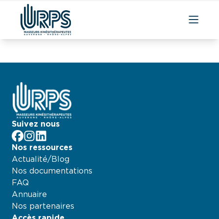
Aller
au
contenu
Suivez nous
facebook
Instagram
LinkedIn
Nos ressources
Actualité/Blog
Nos documentations
FAQ
Annuaire
Nos partenaires
Accès rapide