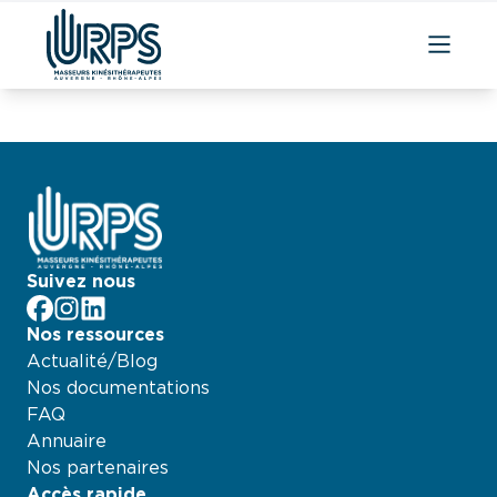
Aller
au
contenu
Suivez nous
facebook
Instagram
LinkedIn
Nos ressources
Actualité/Blog
Nos documentations
FAQ
Annuaire
Nos partenaires
Accès rapide