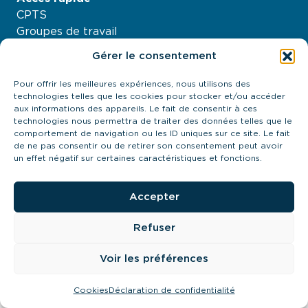
CPTS
Groupes de travail
Nos projets
Gérer le consentement
Agenda
À propos
Pour offrir les meilleures expériences, nous utilisons des
technologies telles que les cookies pour stocker et/ou accéder
Contactez-nous
aux informations des appareils. Le fait de consentir à ces
21 quai Antoine Riboud - 69002, Lyon
technologies nous permettra de traiter des données telles que le
contact@urps-mk-ara.org
comportement de navigation ou les ID uniques sur ce site. Le fait
de ne pas consentir ou de retirer son consentement peut avoir
04 27 89 57 85
un effet négatif sur certaines caractéristiques et fonctions.
Prendre contact
Accepter
Refuser
URPS MK ARA 2024
Cookies
Mentions légales
Politique de confidentialté
Voir les préférences
Mis à flot par
Pilot’in
Cookies
Déclaration de confidentialité