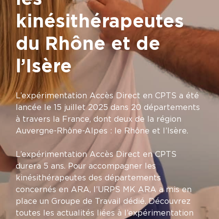
kinésithérapeutes
du Rhône et de
l’Isère
L’expérimentation Accès Direct en CPTS a été
lancée le 15 juillet 2025 dans 20 départements
à travers la France, dont deux de la région
Auvergne-Rhône-Alpes : le Rhône et l’Isère.
L’expérimentation Accès Direct en CPTS
durera 5 ans. Pour accompagner les
kinésithérapeutes des départements
concernés en ARA, l’URPS MK ARA a mis en
place un
Groupe de Travail dédié
. Découvrez
toutes les actualités liées à l’expérimentation