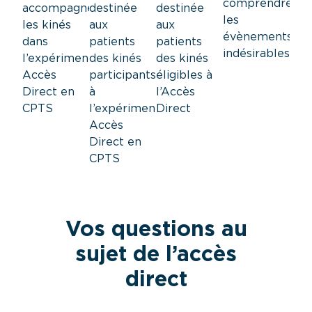
comprendre
destinée
destinée
accompagner
les
aux
aux
les kinés
évènements
patients
patients
dans
indésirables
des kinés
des kinés
l’expérimentation
participants
éligibles à
Accès
à
l’Accès
Direct en
l’expérimentation
Direct
CPTS
Accès
Direct en
CPTS
Vos questions au
sujet de l’accès
direct