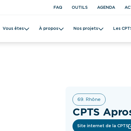
FAQ
OUTILS
AGENDA
AC
Vous êtes
À propos
Nos projets
Les CPT
t en kinésithérapie
Une CPTS
Prévention
Femme
Tabac
69. Rhône
CPTS Apro
Site internet de la CPTS