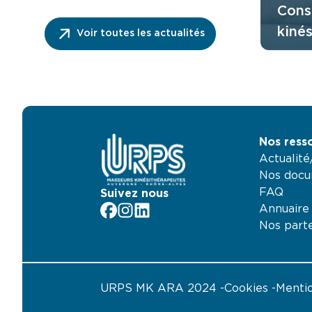
Cons
kiné
Voir toutes les actualités
ordo
fonc
direc
Nos ress
Actualit
Nos docu
FAQ
Suivez nous
Annuaire
facebook
Instagram
LinkedIn
Nos part
URPS MK ARA 2024
Cookies
Mentio