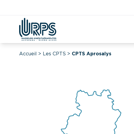
Kiné
Étudian
Covid
DAC
CPTS
Démographie
Accueil
>
Les CPTS
>
CPTS Aprosalys