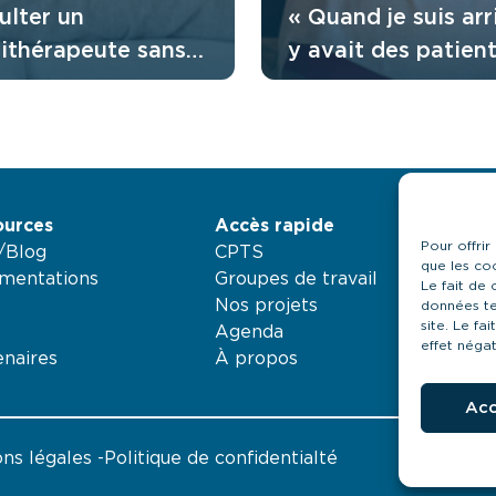
ulter un
« Quand je suis arri
sithérapeute sans
y avait des patient
nnance : comment
attendaient depuis
tionne l’accès
mois » : le regard 
t ?
Renaud sur son
expérience en Équ
Mobile
ources
Accès rapide
Pour offrir
é/Blog
CPTS
que les co
mentations
Groupes de travail
Le fait de
Nos projets
données te
site. Le fa
Agenda
effet négat
enaires
À propos
Acc
ns légales
Politique de confidentialté