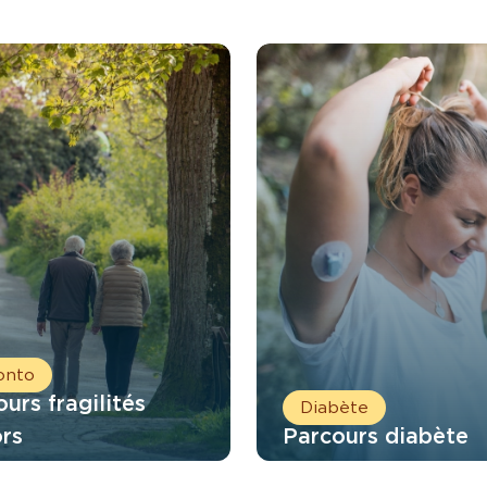
onto
urs fragilités
Diabète
ors
Parcours diabète