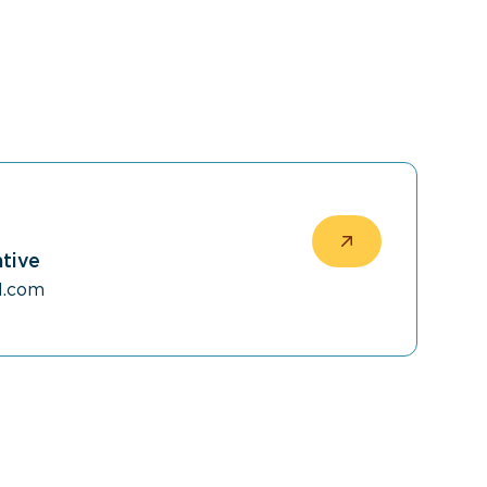
ative
l.com