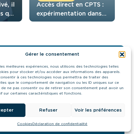
vé, il
Accès direct en CPTS :
s qui
expérimentation dans
 six
le Rhône et l’Isère
de
ipe
Gérer le consentement
Contactez-nous
 les meilleures expériences, nous utilisons des technologies telles
21 quai Antoine Riboud - 69002, Lyon
okies pour stocker et/ou accéder aux informations des appareils.
contact@urps-mk-ara.org
 consentir à ces technologies nous permettra de traiter des
04 27 89 57 85
lles que le comportement de navigation ou les ID uniques sur ce
it de ne pas consentir ou de retirer son consentement peut avoir un
Prendre contact
if sur certaines caractéristiques et fonctions.
epter
Refuser
Voir les préférences
Mis à flot par
Pilot’in
Cookies
Déclaration de confidentialité