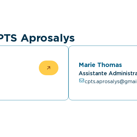
CPTS Aprosalys
Marie Thomas
Assistante Administr
cpts.aprosalys@gmai