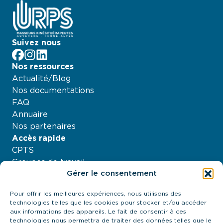
Suivez nous
facebook
Instagram
LinkedIn
Nos ressources
Actualité/Blog
Nos documentations
FAQ
Annuaire
Nos partenaires
Accès rapide
CPTS
Groupes de travail
Gérer le consentement
Nos projets
Agenda
Pour offrir les meilleures expériences, nous utilisons des
À propos
technologies telles que les cookies pour stocker et/ou accéder
Contactez-nous
aux informations des appareils. Le fait de consentir à ces
technologies nous permettra de traiter des données telles que le
21 quai Antoine Riboud - 69002, Lyon