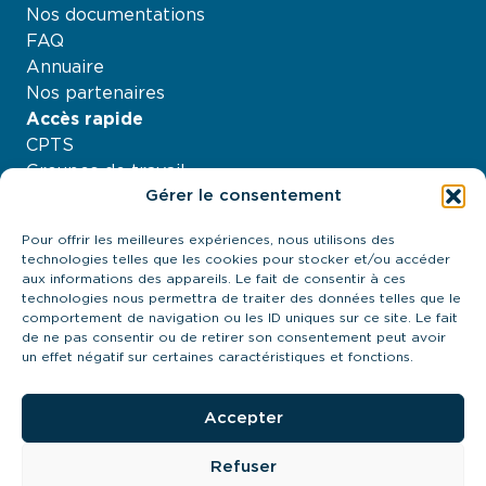
Nos documentations
FAQ
Annuaire
Nos partenaires
Accès rapide
CPTS
Groupes de travail
Gérer le consentement
Nos projets
Agenda
Pour offrir les meilleures expériences, nous utilisons des
À propos
technologies telles que les cookies pour stocker et/ou accéder
Contactez-nous
aux informations des appareils. Le fait de consentir à ces
technologies nous permettra de traiter des données telles que le
21 quai Antoine Riboud - 69002, Lyon
comportement de navigation ou les ID uniques sur ce site. Le fait
contact@urps-mk-ara.org
de ne pas consentir ou de retirer son consentement peut avoir
04 27 89 57 85
un effet négatif sur certaines caractéristiques et fonctions.
Prendre contact
Accepter
Refuser