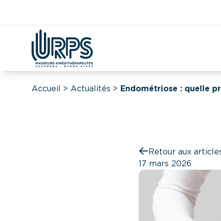
Kiné
Étudian
Covid
DAC
CPTS
Démographie
Accueil
>
Actualités
>
Endométriose : quelle pr
Retour aux article
17 mars 2026