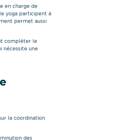
se en charge de
le yoga participent à
vement permet aussi
ut compléter le
i nécessite une
le
ur la coordination
diminution des