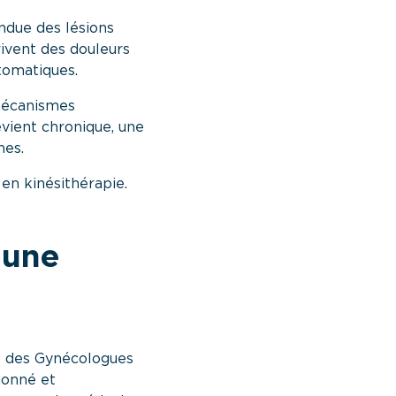
endue des lésions
rivent des douleurs
tomatiques.
 mécanismes
vient chronique, une
mes.
en kinésithérapie.
 une
al des Gynécologues
donné et