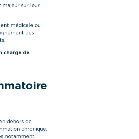
 majeur sur leur
ment médicale ou
mpagnement des
ts.
en charge de
mmatoire
 en dehors de
ammation chronique.
res notamment.