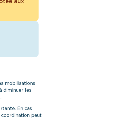
aptée aux
es mobilisations
à diminuer les
.
rtante. En cas
e coordination peut