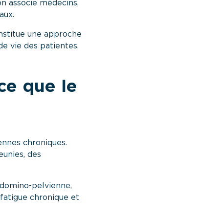
ion associe médecins,
aux.
onstitue une approche
e vie des patientes.
ce que le
ennes chroniques.
unies, des
bdomino-pelvienne,
 fatigue chronique et