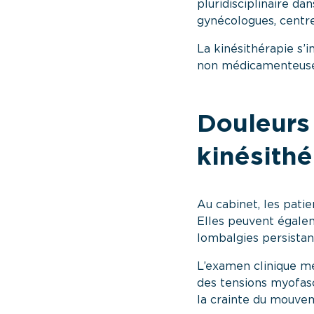
pluridisciplinaire da
gynécologues, centre
La kinésithérapie s’
non médicamenteuse 
Douleurs 
kinésith
Au cabinet, les pati
Elles peuvent égale
lombalgies persistant
L’examen clinique m
des tensions myofasc
la crainte du mouve