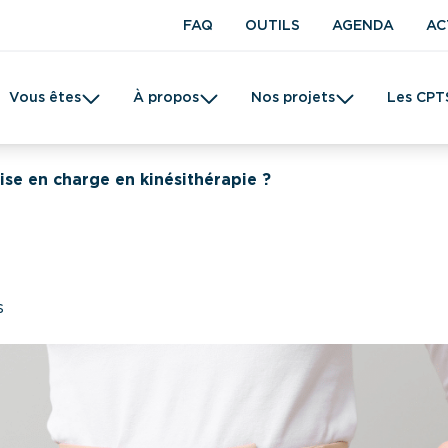
FAQ
OUTILS
AGENDA
AC
Vous êtes
À propos
Nos projets
Les CPT
t en kinésithérapie
Une CPTS
Prévention
Femme
Tabac
ise en charge en kinésithérapie ?
s