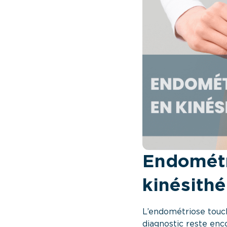
Endométri
kinésithé
L’endométriose touch
diagnostic reste enc