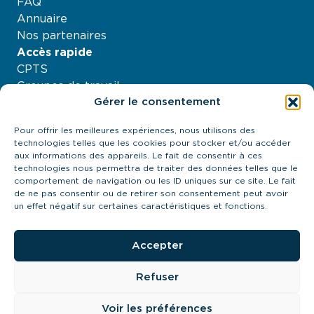
FAQ
Annuaire
Nos partenaires
Accès rapide
CPTS
Groupes de travail
Gérer le consentement
Nos projets
Agenda
Pour offrir les meilleures expériences, nous utilisons des
À propos
technologies telles que les cookies pour stocker et/ou accéder
Contactez-nous
aux informations des appareils. Le fait de consentir à ces
technologies nous permettra de traiter des données telles que le
21 quai Antoine Riboud - 69002, Lyon
comportement de navigation ou les ID uniques sur ce site. Le fait
contact@urps-mk-ara.org
de ne pas consentir ou de retirer son consentement peut avoir
04 27 89 57 85
un effet négatif sur certaines caractéristiques et fonctions.
Prendre contact
Accepter
Refuser
URPS MK ARA 2024
Cookies
Mentions légales
Voir les préférences