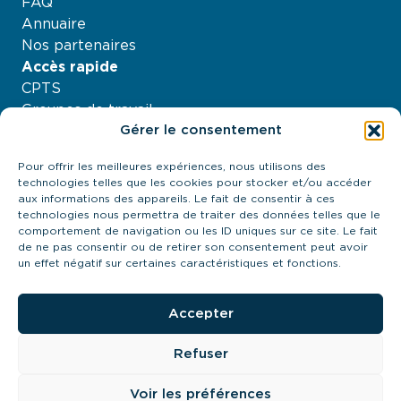
FAQ
Annuaire
Nos partenaires
Accès rapide
CPTS
Groupes de travail
Gérer le consentement
Nos projets
Agenda
Pour offrir les meilleures expériences, nous utilisons des
À propos
technologies telles que les cookies pour stocker et/ou accéder
Contactez-nous
aux informations des appareils. Le fait de consentir à ces
technologies nous permettra de traiter des données telles que le
21 quai Antoine Riboud - 69002, Lyon
comportement de navigation ou les ID uniques sur ce site. Le fait
contact@urps-mk-ara.org
de ne pas consentir ou de retirer son consentement peut avoir
04 27 89 57 85
un effet négatif sur certaines caractéristiques et fonctions.
Prendre contact
Accepter
Refuser
URPS MK ARA 2024
Cookies
Mentions légales
Voir les préférences