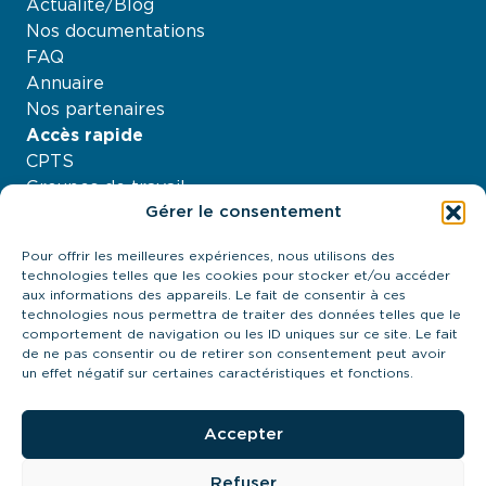
Actualité/Blog
Nos documentations
FAQ
Annuaire
Nos partenaires
Accès rapide
CPTS
Groupes de travail
Gérer le consentement
Nos projets
Agenda
Pour offrir les meilleures expériences, nous utilisons des
À propos
technologies telles que les cookies pour stocker et/ou accéder
Contactez-nous
aux informations des appareils. Le fait de consentir à ces
technologies nous permettra de traiter des données telles que le
21 quai Antoine Riboud - 69002, Lyon
comportement de navigation ou les ID uniques sur ce site. Le fait
contact@urps-mk-ara.org
de ne pas consentir ou de retirer son consentement peut avoir
04 27 89 57 85
un effet négatif sur certaines caractéristiques et fonctions.
Prendre contact
Accepter
Refuser