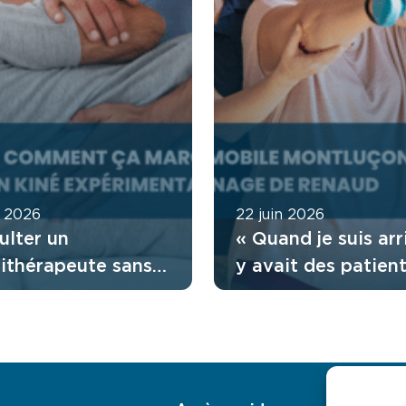
t 2026
22 juin 2026
ulter un
« Quand je suis arri
sithérapeute sans
y avait des patient
nnance : comment
attendaient depuis
tionne l’accès
mois » : le regard 
t ?
Renaud sur son
expérience en Équ
Mobile