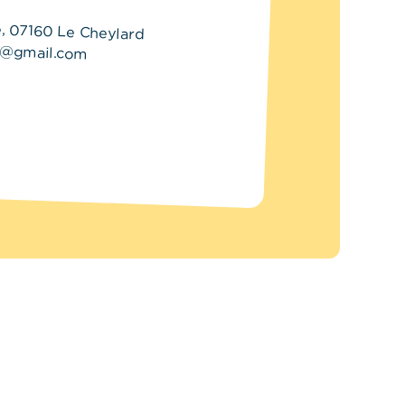
ze, 07160 Le Cheylard
x@gmail.com
9