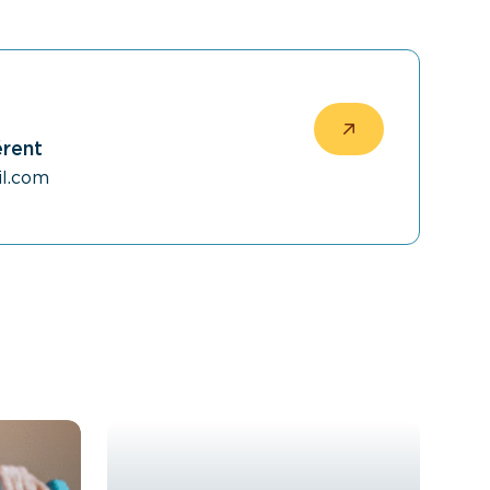
érent
l.com