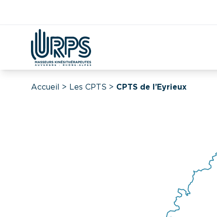
Kiné
Étudian
Covid
DAC
CPTS
Démographie
Accueil
>
Les CPTS
>
CPTS de l’Eyrieux