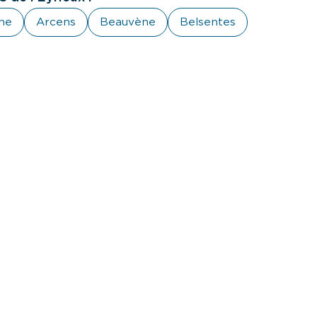
he
Arcens
Beauvène
Belsentes