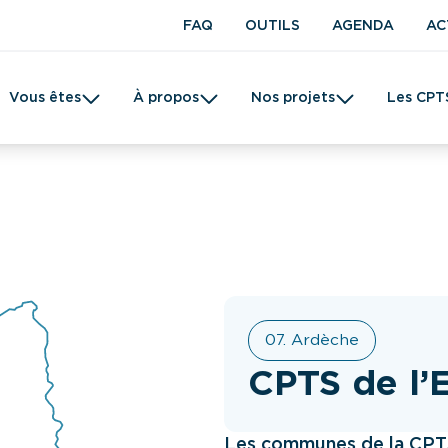
FAQ
OUTILS
AGENDA
AC
Vous êtes
À propos
Nos projets
Les CPT
t en kinésithérapie
Une CPTS
Prévention
Femme
Tabac
07. Ardèche
CPTS de l’
Les communes de la CPTS 