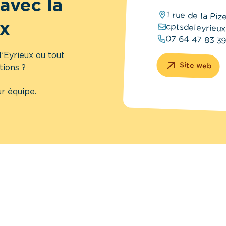
avec la
1 rue de la Pi
ux
cptsdeleyrieu
07 64 47 83 3
’Eyrieux ou tout
Site web
tions ?
r équipe.