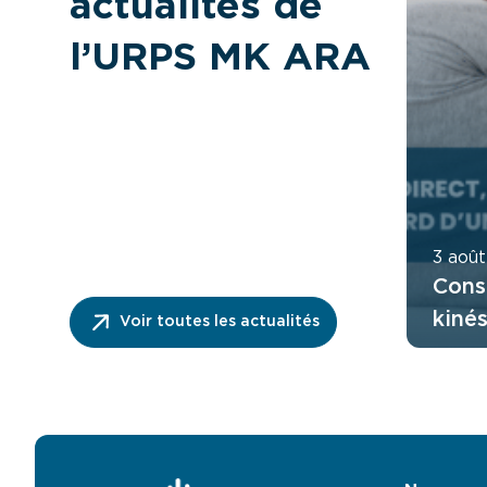
actualités de
l’URPS MK ARA
3 aoû
Cons
kiné
Voir toutes les actualités
ordo
fonc
direc