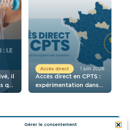
Accès direct
1 juin 2026
vé, il
Accès direct en CPTS :
s qui
expérimentation dans
 six
le Rhône et l’Isère
de
ipe
Gérer le consentement