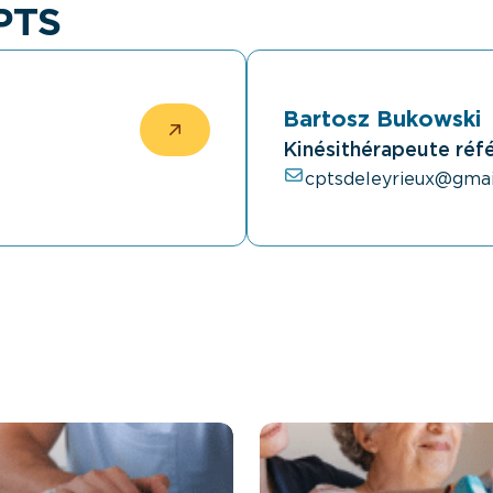
CPTS
Bartosz Bukowski
Kinésithérapeute réf
cptsdeleyrieux@gmai