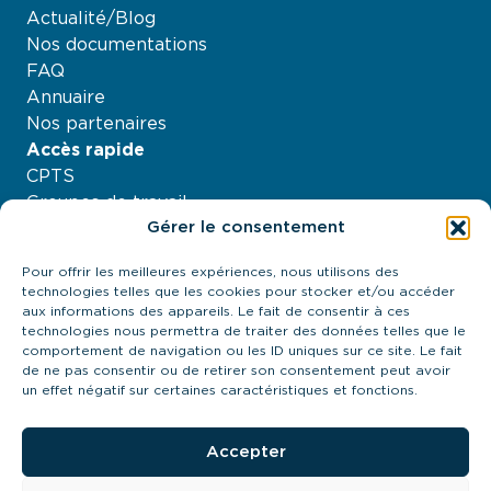
Actualité/Blog
Nos documentations
FAQ
Annuaire
Nos partenaires
Accès rapide
CPTS
Groupes de travail
Gérer le consentement
Nos projets
Agenda
Pour offrir les meilleures expériences, nous utilisons des
À propos
technologies telles que les cookies pour stocker et/ou accéder
Contactez-nous
aux informations des appareils. Le fait de consentir à ces
technologies nous permettra de traiter des données telles que le
21 quai Antoine Riboud - 69002, Lyon
comportement de navigation ou les ID uniques sur ce site. Le fait
contact@urps-mk-ara.org
de ne pas consentir ou de retirer son consentement peut avoir
04 27 89 57 85
un effet négatif sur certaines caractéristiques et fonctions.
Prendre contact
Accepter