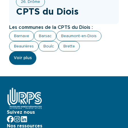
26. Drôme
CPTS du Diois
Les communes de la CPTS du Diois :
Barnave
Barsac
Beaumont-en-Diois
Beaurières
Boulc
Brette
Voir plus
Suivez nous
facebook
Instagram
LinkedIn
Nos ressources