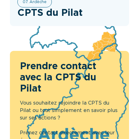
07. Ardèche
CPTS du Pilat
Prendre contact
avec la CPTS du
Pilat
Vous souhaitez rejoindre la CPTS du
Pilat ou tout simplement en savoir plus
sur ses actions ?
Prenez contact directement avec leur