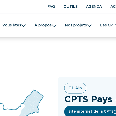
FAQ
OUTILS
AGENDA
AC
Vous êtes
À propos
Nos projets
Les CPT
t en kinésithérapie
Une CPTS
Prévention
Femme
Tabac
01. Ain
CPTS Pays
Site internet de la CPTS