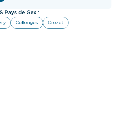
 Pays de Gex :
vry
Collonges
Crozet