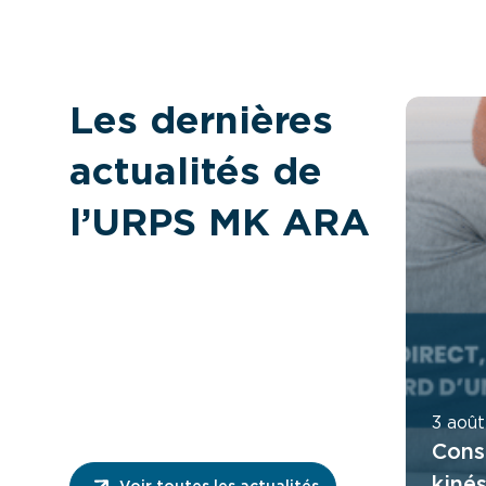
Les dernières
actualités de
l’URPS MK ARA
3 aoû
Cons
kiné