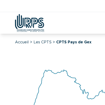
Kiné
Étudian
Covid
DAC
CPTS
Démographie
Accueil
>
Les CPTS
>
CPTS Pays de Gex