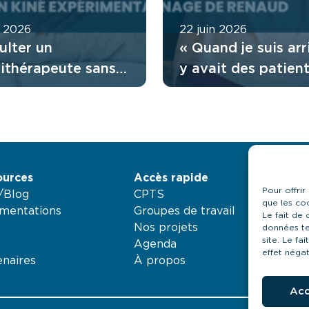
t 2026
22 juin 2026
ulter un
« Quand je suis arri
sithérapeute sans
y avait des patient
nnance : comment
attendaient depuis
tionne l’accès
mois » : le regard 
t ?
Renaud sur son
expérience en Équ
Mobile
ources
Accès rapide
Pour offrir
é/Blog
CPTS
que les co
mentations
Groupes de travail
Le fait de
Nos projets
données te
site. Le fa
Agenda
effet négat
enaires
À propos
Acc