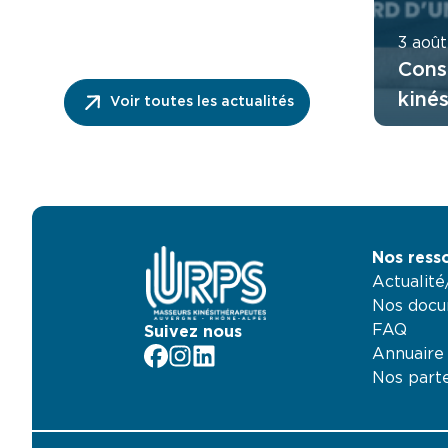
3 aoû
Cons
kiné
Voir toutes les actualités
ordo
fonc
direc
Nos ress
Actualit
Nos docu
FAQ
Suivez nous
Annuaire
facebook
Instagram
LinkedIn
Nos part