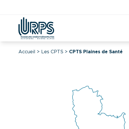
Kiné
Étudian
Covid
DAC
CPTS
Démographie
Accueil
>
Les CPTS
>
CPTS Plaines de Santé