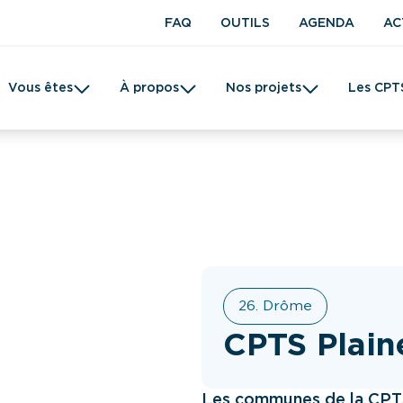
FAQ
OUTILS
AGENDA
AC
Vous êtes
À propos
Nos projets
Les CPT
t en kinésithérapie
Une CPTS
Prévention
Femme
Tabac
26. Drôme
CPTS Plain
Les communes de la CPTS