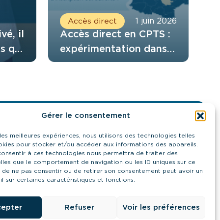
Accès direct
1 juin 2026
vé, il
Accès direct en CPTS :
s qui
expérimentation dans
 six
le Rhône et l’Isère
de
ipe
Gérer le consentement
Contactez-nous
 les meilleures expériences, nous utilisons des technologies telles
21 quai Antoine Riboud - 69002, Lyon
okies pour stocker et/ou accéder aux informations des appareils.
contact@urps-mk-ara.org
 consentir à ces technologies nous permettra de traiter des
04 27 89 57 85
lles que le comportement de navigation ou les ID uniques sur ce
it de ne pas consentir ou de retirer son consentement peut avoir un
Prendre contact
if sur certaines caractéristiques et fonctions.
epter
Refuser
Voir les préférences