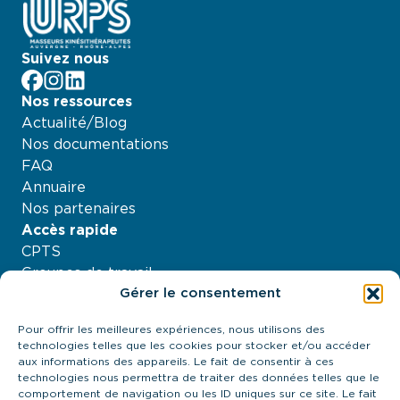
Suivez nous
facebook
Instagram
LinkedIn
Nos ressources
Actualité/Blog
Nos documentations
FAQ
Annuaire
Nos partenaires
Accès rapide
CPTS
Groupes de travail
Gérer le consentement
Nos projets
Agenda
Pour offrir les meilleures expériences, nous utilisons des
À propos
technologies telles que les cookies pour stocker et/ou accéder
Contactez-nous
aux informations des appareils. Le fait de consentir à ces
technologies nous permettra de traiter des données telles que le
21 quai Antoine Riboud - 69002, Lyon
comportement de navigation ou les ID uniques sur ce site. Le fait