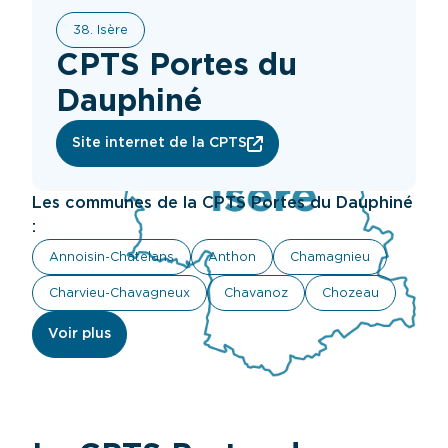
38. Isère
CPTS Portes du
Dauphiné
Site internet de la CPTS
Les communes de la CPTS Portes du Dauphiné
:
Annoisin-Chatelans
Anthon
Chamagnieu
Charvieu-Chavagneux
Chavanoz
Chozeau
Voir plus