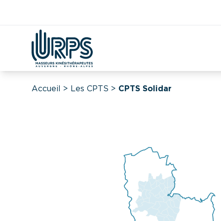
Kiné
Étudian
Covid
DAC
CPTS
Démographie
Accueil
>
Les CPTS
>
CPTS Solidar