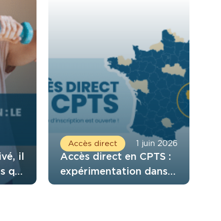
Accès direct
1 juin 2026
vé, il
Accès direct en CPTS :
s qui
expérimentation dans
 six
le Rhône et l’Isère
de