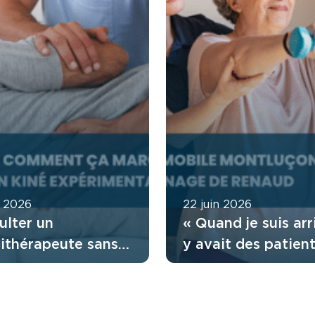
t 2026
22 juin 2026
ulter un
« Quand je suis arri
sithérapeute sans
y avait des patient
nnance : comment
attendaient depuis
tionne l’accès
mois » : le regard 
t ?
Renaud sur son