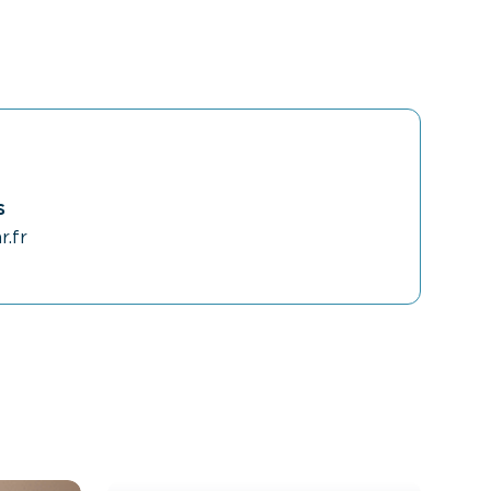
s
r.fr