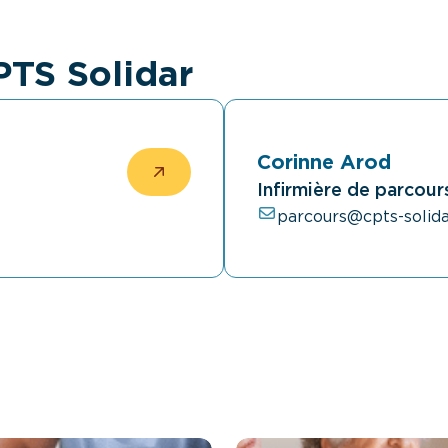
PTS Solidar
Corinne Arod
Infirmière de parcour
parcours@cpts-solida