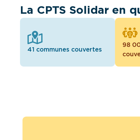
La CPTS Solidar en q
98 00
41 communes couvertes
couve