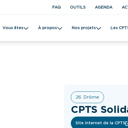
FAQ
OUTILS
AGENDA
AC
Vous êtes
À propos
Nos projets
Les CPT
t en kinésithérapie
Une CPTS
Prévention
Femme
Tabac
26. Drôme
CPTS Solid
Site internet de la CPTS