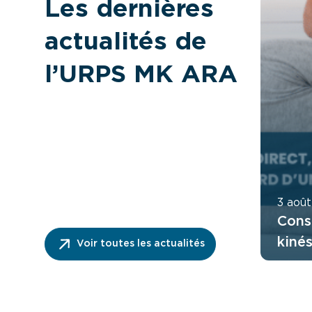
Les dernières
actualités de
l’URPS MK ARA
3 aoû
Cons
kiné
Voir toutes les actualités
ordo
fonc
direc