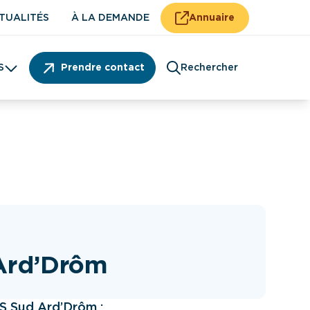
TUALITÉS
À LA DEMANDE
Annuaire
S
Prendre contact
Rechercher
Patient
Ard’Drôm
S Sud Ard’Drôm :