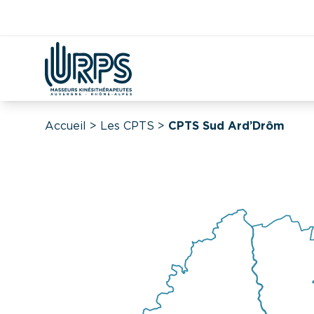
Kiné
Étudian
Covid
DAC
CPTS
Démographie
Accueil
>
Les CPTS
>
CPTS Sud Ard’Drôm