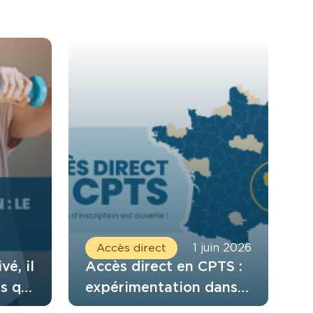
Accès direct
1 juin 2026
vé, il
Accès direct en CPTS :
s qui
expérimentation dans
 six
le Rhône et l’Isère