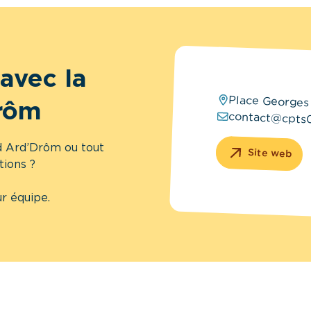
avec la
Place Georges 
rôm
contact@cpts0
d Ard’Drôm ou tout
Site web
tions ?
r équipe.