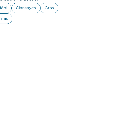
déol
Clansayes
Gras
rnas