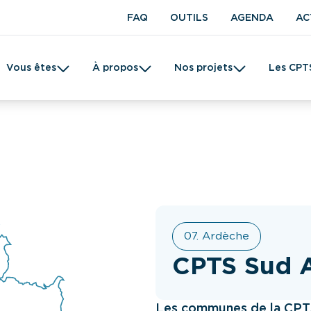
FAQ
OUTILS
AGENDA
AC
Vous êtes
À propos
Nos projets
Les CPT
t en kinésithérapie
Une CPTS
Prévention
Femme
Tabac
07. Ardèche
CPTS Sud 
Les communes de la CPT