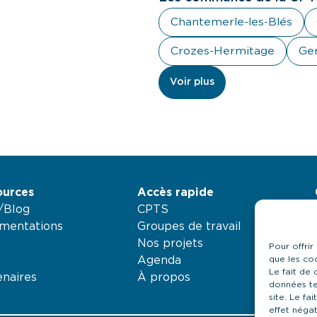
Chantemerle-les-Blés
Crozes-Hermitage
Ge
Voir plus
ources
Accès rapide
é/Blog
CPTS
mentations
Groupes de travail
Nos projets
Pour offrir
Agenda
que les co
Le fait de
enaires
À propos
données te
site. Le fa
effet négat