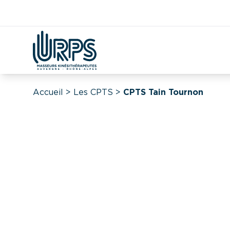
Kiné
Étudian
Covid
DAC
CPTS
Démographie
Accueil
>
Les CPTS
>
CPTS Tain Tournon