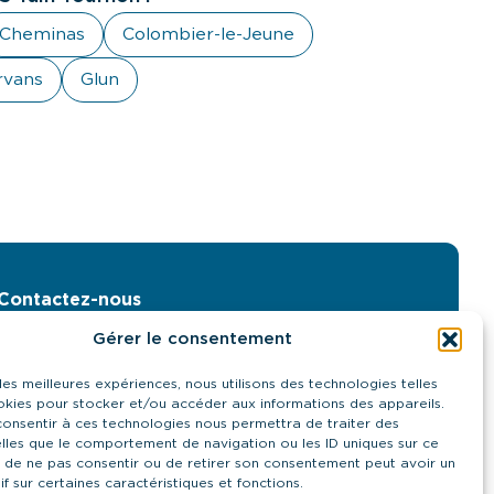
Cheminas
Colombier-le-Jeune
rvans
Glun
Contactez-nous
21 quai Antoine Riboud - 69002, Lyon
Gérer le consentement
contact@urps-mk-ara.org
04 27 89 57 85
 les meilleures expériences, nous utilisons des technologies telles
okies pour stocker et/ou accéder aux informations des appareils.
Prendre contact
 consentir à ces technologies nous permettra de traiter des
lles que le comportement de navigation ou les ID uniques sur ce
it de ne pas consentir ou de retirer son consentement peut avoir un
if sur certaines caractéristiques et fonctions.