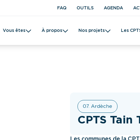
FAQ
OUTILS
AGENDA
AC
Vous êtes
À propos
Nos projets
Les CPT
t en kinésithérapie
Une CPTS
Prévention
Femme
Tabac
07. Ardèche
CPTS Tain 
Les communes de la CPTS