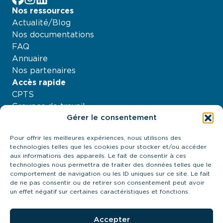
Nos ressources
Actualité/Blog
Nos documentations
FAQ
Annuaire
Nos partenaires
Accès rapide
CPTS
Groupes de travail
Gérer le consentement
Nos projets
Agenda
Pour offrir les meilleures expériences, nous utilisons des
À propos
technologies telles que les cookies pour stocker et/ou accéder
Contactez-nous
aux informations des appareils. Le fait de consentir à ces
technologies nous permettra de traiter des données telles que le
21 quai Antoine Riboud - 69002, Lyon
comportement de navigation ou les ID uniques sur ce site. Le fait
contact@urps-mk-ara.org
de ne pas consentir ou de retirer son consentement peut avoir
04 27 89 57 85
un effet négatif sur certaines caractéristiques et fonctions.
Prendre contact
Accepter