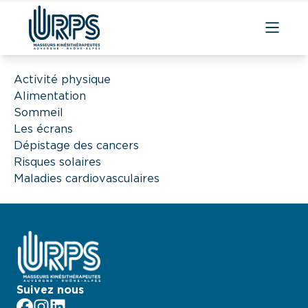
Aller
au
Activité physique
contenu
Alimentation
Sommeil
Les écrans
Dépistage des cancers
Risques solaires
Maladies cardiovasculaires
Suivez nous
facebook
Instagram
LinkedIn