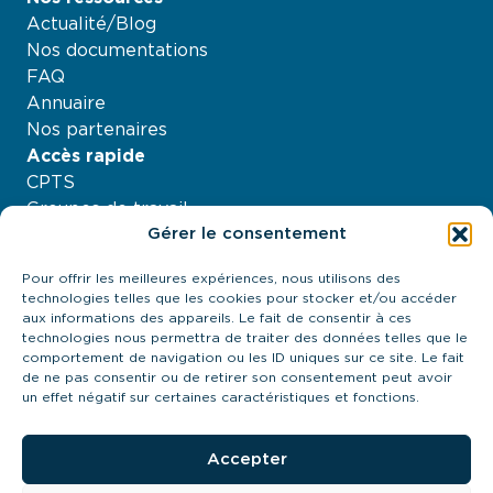
Actualité/Blog
Nos documentations
FAQ
Annuaire
Nos partenaires
Accès rapide
CPTS
Groupes de travail
Gérer le consentement
Nos projets
Agenda
Pour offrir les meilleures expériences, nous utilisons des
À propos
technologies telles que les cookies pour stocker et/ou accéder
Contactez-nous
aux informations des appareils. Le fait de consentir à ces
technologies nous permettra de traiter des données telles que le
21 quai Antoine Riboud - 69002, Lyon
comportement de navigation ou les ID uniques sur ce site. Le fait
contact@urps-mk-ara.org
de ne pas consentir ou de retirer son consentement peut avoir
04 27 89 57 85
un effet négatif sur certaines caractéristiques et fonctions.
Prendre contact
Accepter