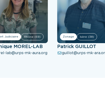
rt Judiciaire
Zonage
Rhône (69)
Isère (38)
nique MOREL-LAB
Patrick GUILLOT
el-lab@urps-mk-aura.org
guillot@urps-mk-ara.o