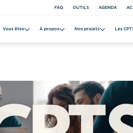
FAQ
OUTILS
AGENDA
AC
Vous êtes
À propos
Nos projets
Les CPT
t en kinésithérapie
Une CPTS
Prévention
Femme
Tabac