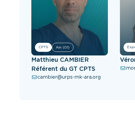
CPTS
Expe
Ain (01)
Matthieu CAMBIER
Véro
mor
Référent du GT CPTS
cambier@urps-mk-ara.org