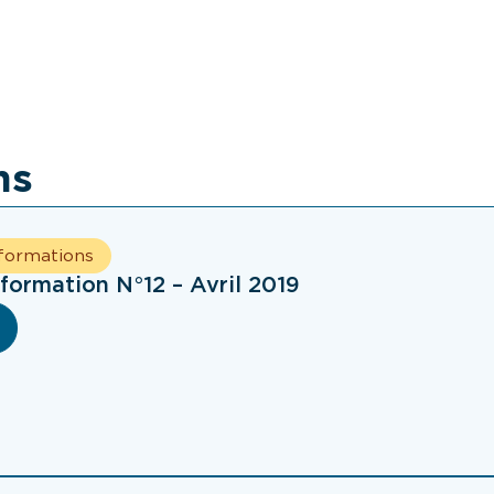
tionne l’accès
mois » : le regard 
t ?
Renaud sur son
expérience en Équ
Mobile
ns
nformations
nformation N°12 – Avril 2019