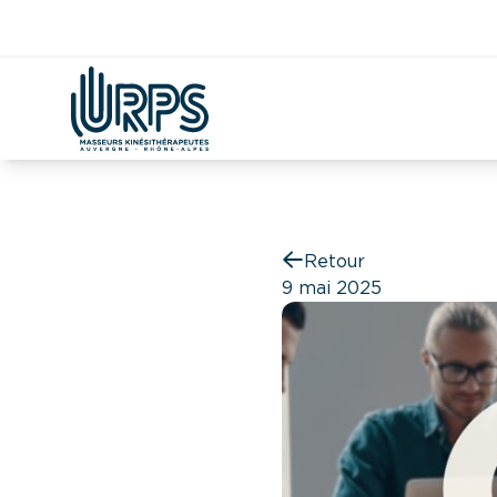
Aller
Kiné
Étudian
Covid
DAC
CPTS
Démographie
au
contenu
Retour
9 mai 2025