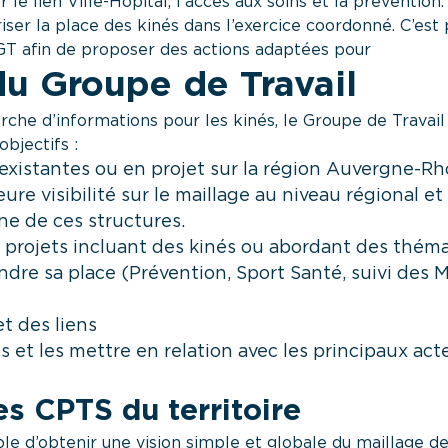
le lien Ville-Hôpital, l’accès aux soins et la prévention.
riser la place des kinés dans l’exercice coordonné. C’es
T afin de proposer des actions adaptées pour
du Groupe de Travail
herche d’informations pour les kinés, le Groupe de Trav
objectifs :
existantes ou en projet sur la région Auvergne-Rh
ure visibilité sur le maillage au niveau régional e
ne de ces structures.
s projets incluant des kinés ou abordant des thém
ndre sa place (Prévention, Sport Santé, suivi des 
et des liens
és et les mettre en relation avec les principaux act
es CPTS du territoire
mple d’obtenir une vision simple et globale du maillage d