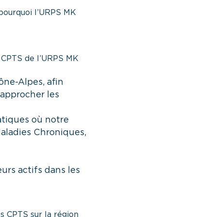
t pourquoi l’URPS MK
ail CPTS de l’URPS MK
ône-Alpes, afin
t approcher les
atiques où notre
Maladies Chroniques,
eurs actifs dans les
es CPTS sur la région