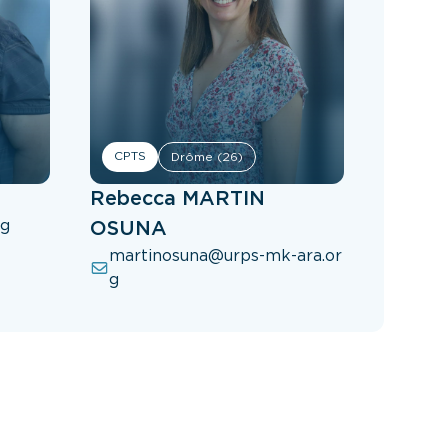
CPTS
Drôme (26)
Rebecca MARTIN
rg
OSUNA
martinosuna@urps-mk-ara.or
g