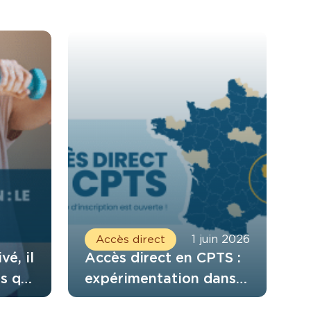
Accès direct
1 juin 2026
vé, il
Accès direct en CPTS :
s qui
expérimentation dans
 six
le Rhône et l’Isère