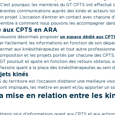
C’est pourquoi, les membres du GT CPTS ont effectué d
fférentes communications auprès des kinés et acteurs loc
n projet. L’occasion d’entrer en contact avec chacune d’
ensemble à comment nous pouvons les accompagner dans 
é aux CPTS en ARA
s pouvons désormais proposer
un espace dédié aux CPT
r facilement les informations en fonction de son dépa
met aux kinésithérapeutes et tout autre professionnel
a composition et les projets portés par chacune des CPT
GT poursuit et ajuste en fonction des retours obtenus, 
flexions quant à la place des kinésithérapeutes au sein d
jets kinés
u territoire est l’occasion d’obtenir une meilleure visi
sont impliqués, les mettre en avant et/ou apporter un so
la mise en relation entre les ki
btenir plus d’informations quant aux CPTS et aux actio