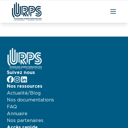
Aller
au
contenu
Suivez nous
facebook
Instagram
LinkedIn
Nos ressources
Actualité/Blog
Nos documentations
FAQ
Annuaire
Nos partenaires
Accès rapide