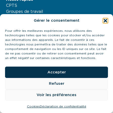
CPTS
Groupes de travail
Nos projets
Gérer le consentement
Agenda
À propos
Pour offrir les meilleures expériences, nous utilisons des
technologies telles que les cookies pour stocker et/ou accéder
Contactez-nous
aux informations des appareils. Le fait de consentir à ces
21 quai Antoine Riboud - 69002, Lyon
technologies nous permettra de traiter des données telles que le
contact@urps-mk-ara.org
comportement de navigation ou les ID uniques sur ce site. Le fait
de ne pas consentir ou de retirer son consentement peut avoir
04 27 89 57 85
un effet négatif sur certaines caractéristiques et fonctions.
Prendre contact
Accepter
Refuser
URPS MK ARA 2024
Cookies
Mentions légales
Politique de confidentialté
Voir les préférences
Mis à flot par
Pilot’in
Cookies
Déclaration de confidentialité