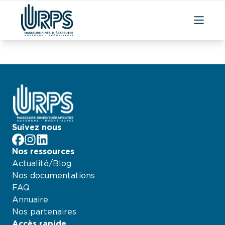
Aller
au
contenu
Suivez nous
facebook
Instagram
LinkedIn
Nos ressources
Actualité/Blog
Nos documentations
FAQ
Annuaire
Nos partenaires
Accès rapide