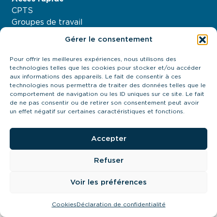
CPTS
Groupes de travail
Nos projets
Gérer le consentement
Agenda
À propos
Pour offrir les meilleures expériences, nous utilisons des
technologies telles que les cookies pour stocker et/ou accéder
Contactez-nous
aux informations des appareils. Le fait de consentir à ces
21 quai Antoine Riboud - 69002, Lyon
technologies nous permettra de traiter des données telles que le
contact@urps-mk-ara.org
comportement de navigation ou les ID uniques sur ce site. Le fait
de ne pas consentir ou de retirer son consentement peut avoir
04 27 89 57 85
un effet négatif sur certaines caractéristiques et fonctions.
Prendre contact
Accepter
Refuser
URPS MK ARA 2024
Cookies
Mentions légales
Politique de confidentialté
Voir les préférences
Mis à flot par
Pilot’in
Cookies
Déclaration de confidentialité