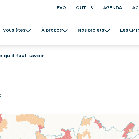
FAQ
OUTILS
AGENDA
AC
Vous êtes
À propos
Nos projets
Les CPT
t en kinésithérapie
Une CPTS
Prévention
Femme
Tabac
 qu’il faut savoir
s