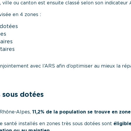
 ville ou canton est ensuite classé selon son indicateur 
ivisée en 4 zones :
 dotées
ées
aires
taires
onjointement avec l’ARS afin d’optimiser au mieux la rép
s sous dotées
 Rhône-Alpes,
11,2% de la population se trouve en zone
e santé installés en zones très sous dotées sont
éligibl
llation ou au maintien
.