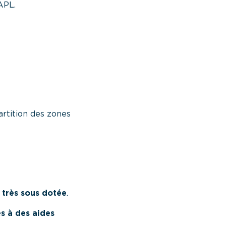
APL.
artition des zones
 très sous dotée
.
es à des aides