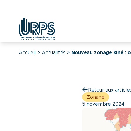
Kiné
Étudian
Covid
DAC
CPTS
Démographie
Accueil
>
Actualités
>
Nouveau zonage kiné : ce
Retour aux article
Zonage
5 novembre 2024