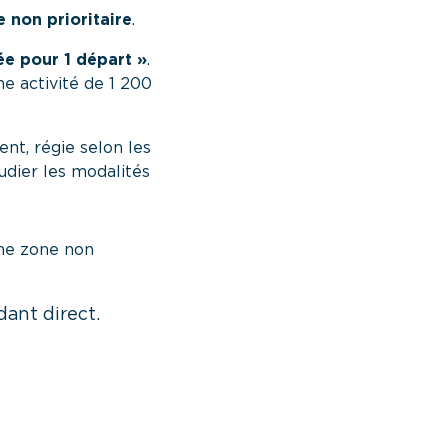
 non prioritaire
.
vée pour 1 départ »
.
ne activité de 1 200
nt, régie selon les
udier les modalités
une zone non
dant direct.