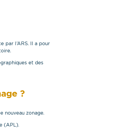
 par l’ARS. Il a pour
oire.
ographiques et des
nage ?
 le nouveau zonage.
ée (APL).